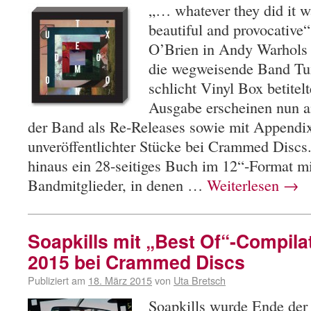
„… whatever they did it wa
beautiful and provocative“
O’Brien in Andy Warhols 
die wegweisende Band Tu
schlicht Vinyl Box betitel
Ausgabe erscheinen nun 
der Band als Re-Releases sowie mit Appendix
unveröffentlichter Stücke bei Crammed Discs.
hinaus ein 28-seitiges Buch im 12“-Format mi
Bandmitglieder, in denen …
Weiterlesen
→
Soapkills mit „Best Of“-Compila
2015 bei Crammed Discs
Publiziert am
18. März 2015
von
Uta Bretsch
Soapkills wurde Ende der