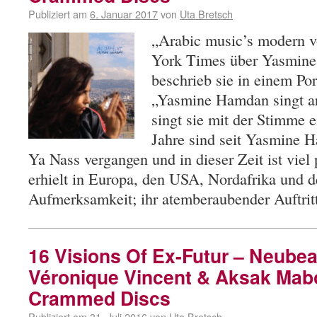
Publiziert am
6. Januar 2017
von
Uta Bretsch
„Arabic music’s modern v
York Times über Yasmine
beschrieb sie in einem Po
„Yasmine Hamdan singt ara
singt sie mit der Stimme e
Jahre sind seit Yasmine
Ya Nass vergangen und in dieser Zeit ist viel
erhielt in Europa, den USA, Nordafrika und
Aufmerksamkeit; ihr atemberaubender Auftri
16 Visions Of Ex-Futur – Neube
Véronique Vincent & Aksak Mab
Crammed Discs
Publiziert am
31. Juli 2016
von
Uta Bretsch