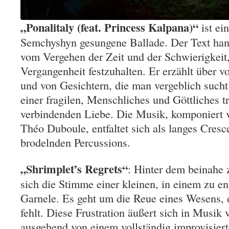
„Ponalitaly (feat. Princess Kalpana)“
ist ei
Semchyshyn gesungene Ballade. Der Text hand
vom Vergehen der Zeit und der Schwierigkeit,
Vergangenheit festzuhalten. Er erzählt über
und von Gesichtern, die man vergeblich sucht
einer fragilen, Menschliches und Göttliches t
verbindenden Liebe. Die Musik, komponiert
Théo Duboule, entfaltet sich als langes Cresc
brodelnden Percussions.
„Shrimplet’s Regrets“
: Hinter dem beinahe z
sich die Stimme einer kleinen, in einem zu 
Garnele. Es geht um die Reue eines Wesens,
fehlt. Diese Frustration äußert sich in Musik 
ausgehend von einem vollständig improvisier