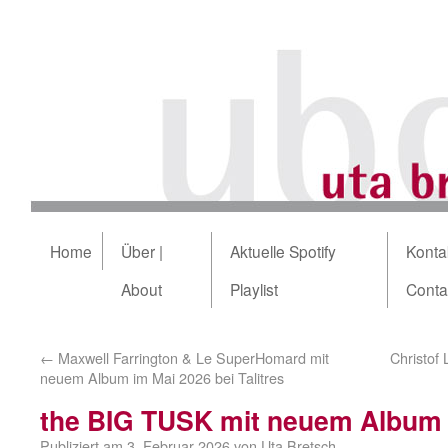
Home
Über |
Aktuelle Spotify
Kontak
About
Playlist
Conta
←
Maxwell Farrington & Le SuperHomard mit
Christof
neuem Album im Mai 2026 bei Talitres
the BIG TUSK mit neuem Album 
Publiziert am
3. Februar 2026
von
Uta Bretsch