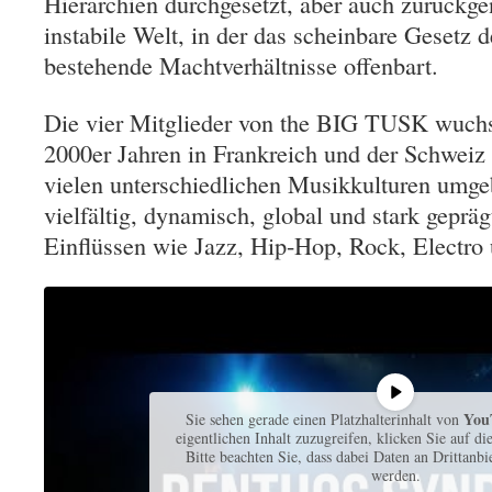
Hierarchien durchgesetzt, aber auch zurück
instabile Welt, in der das scheinbare Gesetz 
bestehende Machtverhältnisse offenbart.
Die vier Mitglieder von the BIG TUSK wuchs
2000er Jahren in Frankreich und der Schweiz
vielen unterschiedlichen Musikkulturen umge
vielfältig, dynamisch, global und stark geprä
Einflüssen wie Jazz, Hip-Hop, Rock, Electro
You
Sie sehen gerade einen Platzhalterinhalt von
eigentlichen Inhalt zuzugreifen, klicken Sie auf di
Bitte beachten Sie, dass dabei Daten an Drittanb
werden.