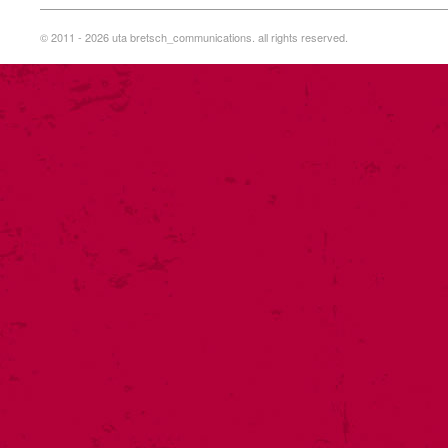
© 2011 - 2026 uta bretsch_communications. all rights reserved.