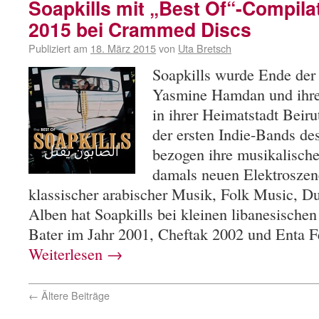
Soapkills mit „Best Of“-Compila
2015 bei Crammed Discs
Publiziert am
18. März 2015
von
Uta Bretsch
Soapkills wurde Ende der
Yasmine Hamdan und ihr
in ihrer Heimatstadt Beir
der ersten Indie-Bands de
bezogen ihre musikalische
damals neuen Elektroszen
klassischer arabischer Musik, Folk Music, D
Alben hat Soapkills bei kleinen libanesischen 
Bater im Jahr 2001, Cheftak 2002 und Enta 
Weiterlesen
→
←
Ältere Beiträge