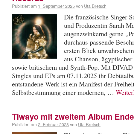
Publiziert am
1. September 2025
von
Uta Bretsch
Die französische Singer-S
und Produzentin Sarah Ma
augenzwinkernd gerne „P
durchaus passende Beschr
ersten Blick unwahrschei
aus Chanson, ägyptischer
sowie britischem und Synth-Pop. Mit DIVAD 
Singles und EPs am 07.11.2025 ihr Debütalbu
entstandene Werk ist ein Manifest der Freihei
Selbstbestimmung einer modernen, …
Weiter
Tiwayo mit zweitem Album Ende 
Publiziert am
2. Februar 2023
von
Uta Bretsch