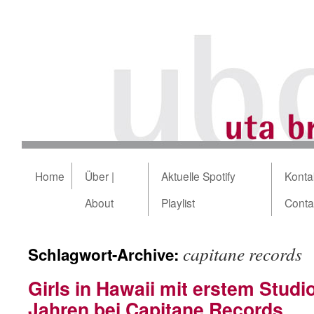
Home
Über |
Aktuelle Spotify
Kontak
About
Playlist
Conta
capitane records
Schlagwort-Archive:
Girls in Hawaii mit erstem Studi
Jahren bei Capitane Records