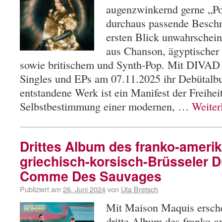
augenzwinkernd gerne „P
durchaus passende Beschr
ersten Blick unwahrschei
aus Chanson, ägyptischer
sowie britischem und Synth-Pop. Mit DIVAD 
Singles und EPs am 07.11.2025 ihr Debütalbu
entstandene Werk ist ein Manifest der Freihei
Selbstbestimmung einer modernen, …
Weiter
Drittes Album des franko-ameri
griechisch-korsisch-Brüsseler 
Comme Des Sauvages
Publiziert am
26. Juni 2024
von
Uta Bretsch
Mit Maison Maquis ersch
dritte Album des franko-a