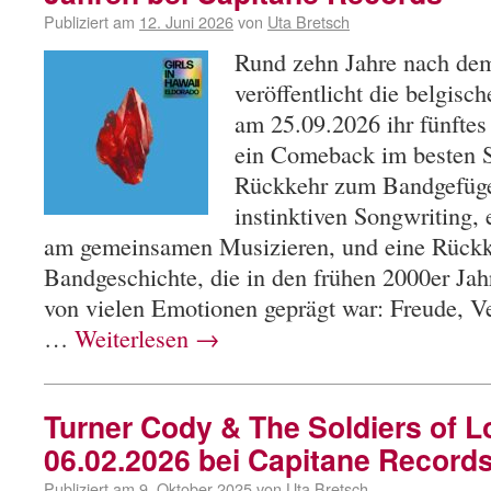
Publiziert am
12. Juni 2026
von
Uta Bretsch
Rund zehn Jahre nach de
veröffentlicht die belgisc
am 25.09.2026 ihr fünftes
ein Comeback im besten S
Rückkehr zum Bandgefüge
instinktiven Songwriting,
am gemeinsamen Musizieren, und eine Rückk
Bandgeschichte, die in den frühen 2000er Ja
von vielen Emotionen geprägt war: Freude, Ve
…
Weiterlesen
→
Turner Cody & The Soldiers of 
06.02.2026 bei Capitane Record
Publiziert am
9. Oktober 2025
von
Uta Bretsch