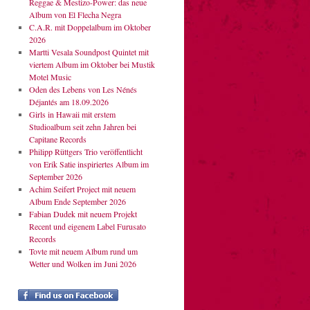
Reggae & Mestizo-Power: das neue
Album von El Flecha Negra
C.A.R. mit Doppelalbum im Oktober
2026
Martti Vesala Soundpost Quintet mit
viertem Album im Oktober bei Mustik
Motel Music
Oden des Lebens von Les Nénés
Déjantés am 18.09.2026
Girls in Hawaii mit erstem
Studioalbum seit zehn Jahren bei
Capitane Records
Philipp Rüttgers Trio veröffentlicht
von Erik Satie inspiriertes Album im
September 2026
Achim Seifert Project mit neuem
Album Ende September 2026
Fabian Dudek mit neuem Projekt
Recent und eigenem Label Furusato
Records
Tovte mit neuem Album rund um
Wetter und Wolken im Juni 2026