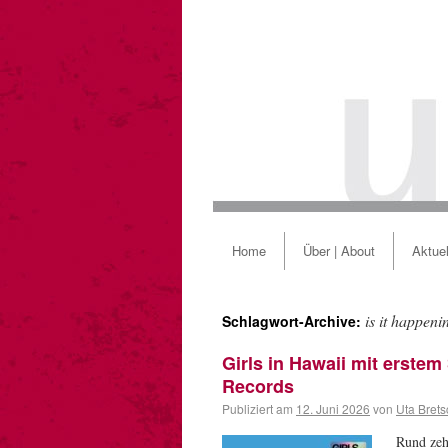
Home
Über | About
Aktuel
is it happeni
Schlagwort-Archive:
Girls in Hawaii mit erste
Records
Publiziert am
12. Juni 2026
von
Uta Brets
Rund zeh