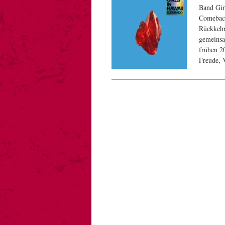
Band Gir
Comeback
Rückkehr
gemeinsa
frühen 2
Freude, 