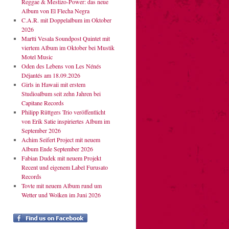
Reggae & Mestizo-Power: das neue
Album von El Flecha Negra
C.A.R. mit Doppelalbum im Oktober
2026
Martti Vesala Soundpost Quintet mit
viertem Album im Oktober bei Mustik
Motel Music
Oden des Lebens von Les Nénés
Déjantés am 18.09.2026
Girls in Hawaii mit erstem
Studioalbum seit zehn Jahren bei
Capitane Records
Philipp Rüttgers Trio veröffentlicht
von Erik Satie inspiriertes Album im
September 2026
Achim Seifert Project mit neuem
Album Ende September 2026
Fabian Dudek mit neuem Projekt
Recent und eigenem Label Furusato
Records
Tovte mit neuem Album rund um
Wetter und Wolken im Juni 2026