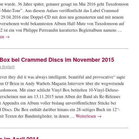
on wurde. 36 Jahre später, genauer gesagt im Mai 2016 geht Tuxedomoon
f-Mute-Tour”. Aus diesem Anlass veröffentlicht das Label Crammed
 29.04.2016 eine Doppel-CD mit dem neu gemasterten und mit neuem
versehenen wohl bekanntesten Album Half-Mute von Tuxedomoon auf
 ist ein von Philippe Perreaudin kuratiertes Begleitalbum namens …
sen
→
-Box bei Crammed Discs im November 2015
a Bretsch
er they did it was always intelligent, beautiful and provocative“ sagte
enn O’Brien in Andy Warhols Magazin Interview über die wegweisende
edomoon. Mit einer schlicht Vinyl Box betitelten 10-Vinyl-Deluxe-
erscheinen nun am 13.11.2015 neun Alben der Band als Re-Releases
t Appendix ein Album voller bislang unveröffentlichter Stücke bei
Discs. Die Box enthält darüber hinaus ein 28-seitiges Buch im 12“-
it Texten der Bandmitglieder, in denen …
Weiterlesen
→