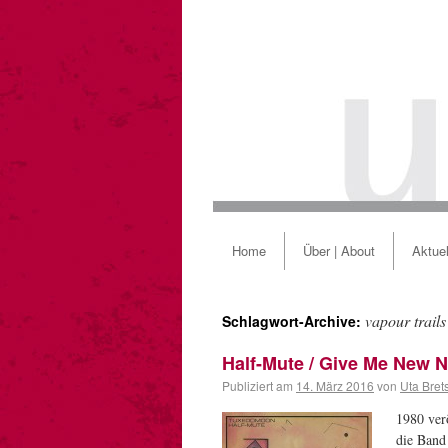
Home
Über | About
Aktuel
vapour trails
Schlagwort-Archive:
Half-Mute / Give Me New 
Publiziert am
14. März 2016
von
Uta Bret
1980 ver
die Band