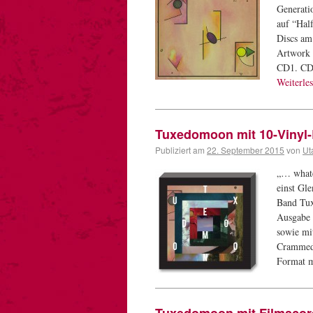
Generati
auf “Hal
Discs am
Artwork 
CD1. CD2
Weiterle
Tuxedomoon mit 10-Vinyl
Publiziert am
22. September 2015
von
Ut
„… whatev
einst Gl
Band Tux
Ausgabe 
sowie mi
Crammed 
Format m