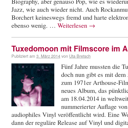
Biography, aber genauso Pop, wie es wiederu
Jazz, wie auch wieder nicht. Auch Rockanmu
Borchert keineswegs fremd und harte elektro
ebenso wenig. …
Weiterlesen
→
Tuxedomoon mit Filmscore im Ap
Publiziert am
3. März 2014
von
Uta Bretsch
Fünf Jahre mussten die T
doch nun gibt es mit dem
zum 1971er Arthouse-Film
neues Album, das pünktli
am 18.04.2014 in weltweit 
nummerierter Auflage von
audiophiles Vinyl veröffentlicht wird. Eine Wo
dann der reguläre Release auf Vinyl und digit