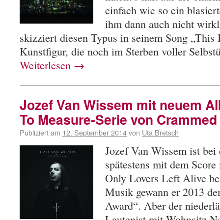
einfach wie so ein blasie
ihm dann auch nicht wirkl
skizziert diesen Typus in seinem Song „This 
Kunstfigur, die noch im Sterben voller Selbst
Weiterlesen
→
Jozef Van Wissem mit neuem Al
To Measure-Serie von Crammed
Publiziert am
12. September 2014
von
Uta Bretsch
Jozef Van Wissem ist bei
spätestens mit dem Score
Only Lovers Left Alive be
Musik gewann er 2013 de
Award“. Aber der niederl
Lautenist mit Wohnsitz N