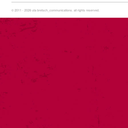
© 2011 - 2026 uta bretsch_communications. all rights reserved.