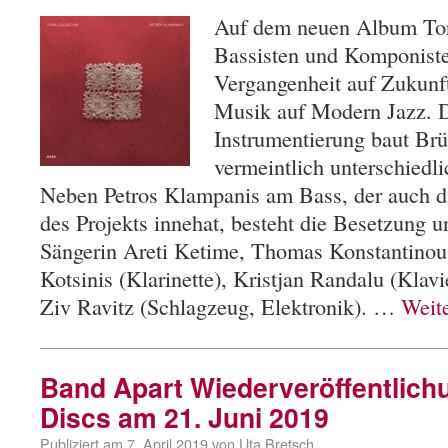
Auf dem neuen Album Tor
Bassisten und Komponisten
Vergangenheit auf Zukunft,
Musik auf Modern Jazz. 
Instrumentierung baut Br
vermeintlich unterschiedl
Neben Petros Klampanis am Bass, der auch di
des Projekts innehat, besteht die Besetzung u
Sängerin Areti Ketime, Thomas Konstantinou
Kotsinis (Klarinette), Kristjan Randalu (Klav
Ziv Ravitz (Schlagzeug, Elektronik). …
Weit
Band Apart Wiederveröffentlic
Discs am 21. Juni 2019
Publiziert am
7. April 2019
von
Uta Bretsch