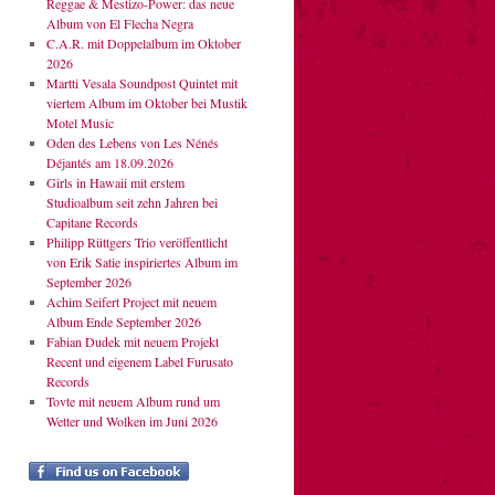
Reggae & Mestizo-Power: das neue
Album von El Flecha Negra
C.A.R. mit Doppelalbum im Oktober
2026
Martti Vesala Soundpost Quintet mit
viertem Album im Oktober bei Mustik
Motel Music
Oden des Lebens von Les Nénés
Déjantés am 18.09.2026
Girls in Hawaii mit erstem
Studioalbum seit zehn Jahren bei
Capitane Records
Philipp Rüttgers Trio veröffentlicht
von Erik Satie inspiriertes Album im
September 2026
Achim Seifert Project mit neuem
Album Ende September 2026
Fabian Dudek mit neuem Projekt
Recent und eigenem Label Furusato
Records
Tovte mit neuem Album rund um
Wetter und Wolken im Juni 2026