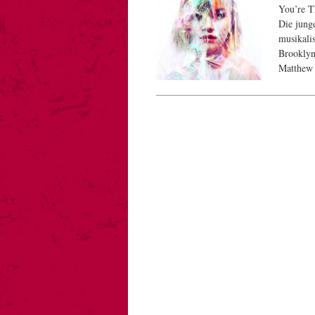
You’re T
Die junge
musikali
Brooklyn
Matthew 