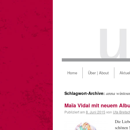
Home
Über | About
Aktuel
anna wintou
Schlagwort-Archive:
Maïa Vidal mit neuem Al
Publiziert am
8. Juni 2015
von
Uta Bretsc
Die Liebe
schönen 