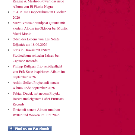
Reggae & Mestizo-Power: das neue
Album von El Flecha Negra
C.A.R. mit Doppelalbum im Oktober
2026
Martti Vesala Soundpost Quintet mit
viertem Album im Oktober bei Mustik
Motel Music
Oden des Lebens von Les Nénés
Déjantés am 18.09.2026
Girls in Hawaii mit erstem
Studioalbum seit zehn Jahren bei
Capitane Records
Philipp Rüttgers Trio veröffentlicht
von Erik Satie inspiriertes Album im
September 2026
Achim Seifert Project mit neuem
Album Ende September 2026
Fabian Dudek mit neuem Projekt
Recent und eigenem Label Furusato
Records
Tovte mit neuem Album rund um
Wetter und Wolken im Juni 2026