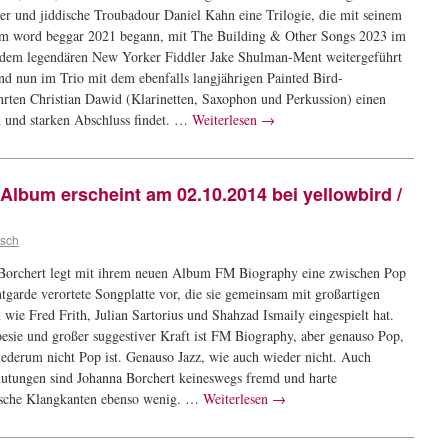
er und jiddische Troubadour Daniel Kahn eine Trilogie, die mit seinem
m word beggar 2021 begann, mit The Building & Other Songs 2023 im
dem legendären New Yorker Fiddler Jake Shulman-Ment weitergeführt
nd nun im Trio mit dem ebenfalls langjährigen Painted Bird-
rten Christian Dawid (Klarinetten, Saxophon und Perkussion) einen
 und starken Abschluss findet. …
Weiterlesen
→
lbum erscheint am 02.10.2014 bei yellowbird /
tsch
Borchert legt mit ihrem neuen Album FM Biography eine zwischen Pop
tgarde verortete Songplatte vor, die sie gemeinsam mit großartigen
wie Fred Frith, Julian Sartorius und Shahzad Ismaily eingespielt hat.
oesie und großer suggestiver Kraft ist FM Biography, aber genauso Pop,
iederum nicht Pop ist. Genauso Jazz, wie auch wieder nicht. Auch
tungen sind Johanna Borchert keineswegs fremd und harte
ische Klangkanten ebenso wenig. …
Weiterlesen
→