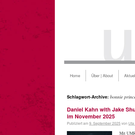
Home
Über | About
Aktuel
bonnie prince
Schlagwort-Archive:
Daniel Kahn with Jake Sh
im November 2025
Publiziert am
9. September 2025
von
Uta
Mit UMRU