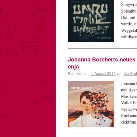
Songwrit
Soloalbu
Duo mit 
wurde, u
Weggefäh
würdigen
Johanna Borcherts neues A
enja
Publiziert am
4. August 2014
von
Uta Bre
Johanna 
und Avan
Musikern 
Voller P
wie es w
Rockanmu
elektron