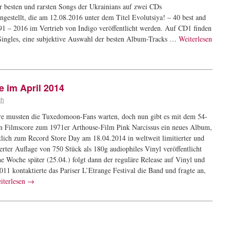
er besten und rarsten Songs der Ukrainians auf zwei CDs
gestellt, die am 12.08.2016 unter dem Titel Evolutsiya! – 40 best and
991 – 2016 im Vertrieb von Indigo veröffentlicht werden. Auf CD1 finden
 Singles, eine subjektive Auswahl der besten Album-Tracks …
Weiterlesen
 im April 2014
ch
re mussten die Tuxedomoon-Fans warten, doch nun gibt es mit dem 54-
n Filmscore zum 1971er Arthouse-Film Pink Narcissus ein neues Album,
tlich zum Record Store Day am 18.04.2014 in weltweit limitierter und
rter Auflage von 750 Stück als 180g audiophiles Vinyl veröffentlicht
ne Woche später (25.04.) folgt dann der reguläre Release auf Vinyl und
2011 kontaktierte das Pariser L’Etrange Festival die Band und fragte an,
iterlesen
→