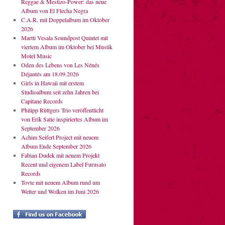
Reggae & Mestizo-Power: das neue
Album von El Flecha Negra
C.A.R. mit Doppelalbum im Oktober
2026
Martti Vesala Soundpost Quintet mit
viertem Album im Oktober bei Mustik
Motel Music
Oden des Lebens von Les Nénés
Déjantés am 18.09.2026
Girls in Hawaii mit erstem
Studioalbum seit zehn Jahren bei
Capitane Records
Philipp Rüttgers Trio veröffentlicht
von Erik Satie inspiriertes Album im
September 2026
Achim Seifert Project mit neuem
Album Ende September 2026
Fabian Dudek mit neuem Projekt
Recent und eigenem Label Furusato
Records
Tovte mit neuem Album rund um
Wetter und Wolken im Juni 2026