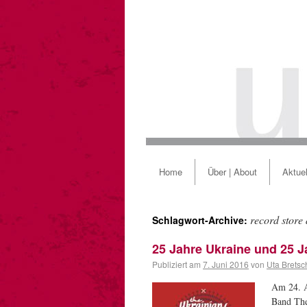
Home
Über | About
Aktuel
record store
Schlagwort-Archive:
25 Jahre Ukraine und 25 J
Publiziert am
7. Juni 2016
von
Uta Bretsc
Am 24. A
Band The