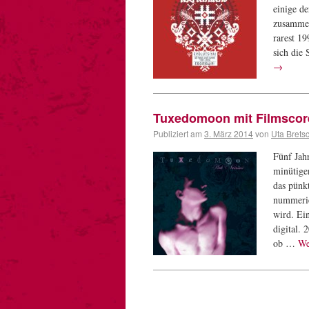
einige d
zusammen
rarest 1
sich die
→
Tuxedomoon mit Filmscore
Publiziert am
3. März 2014
von
Uta Brets
Fünf Jah
minütige
das pünk
nummerie
wird. Ei
digital. 
ob …
We