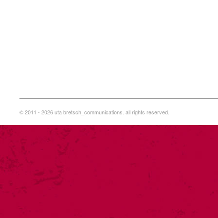
© 2011 - 2026 uta bretsch_communications. all rights reserved.