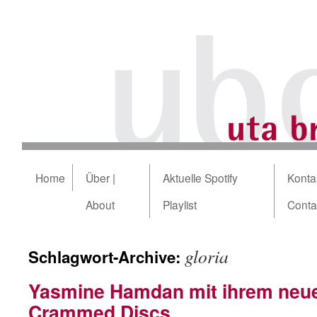
Home
Über |
Aktuelle Spotify
Kontak
About
Playlist
Conta
gloria
Schlagwort-Archive:
Yasmine Hamdan mit ihrem neu
Crammed Discs