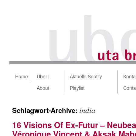
Home
Über |
Aktuelle Spotify
Kontak
About
Playlist
Conta
india
Schlagwort-Archive:
16 Visions Of Ex-Futur – Neube
Véronique Vincent & Aksak Mab