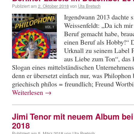
Publiziert am
2. Oktober 2018
von
Uta Bretsch
Irgendwann 2013 dachte 
Weissenfeldt: „Da ich mi
Beruf gemacht habe, brauch
einen Beruf als Hobby!“ D
Urknall zu seinem Label 
aus Liebe zum Ton“, das k
Slogan eines mittelständischen Unternehmens
denn er übersetzt einfach nur, was Philophon b
griechisch phílos = freundlich; Freund Wort
Weiterlesen
→
Jimi Tenor mit neuem Album bei
2018
Publiziert am
5. März 2018
von
Uta Bretsch