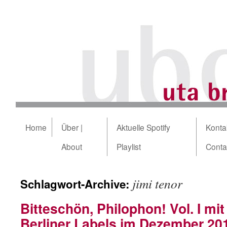
Home
Über |
Aktuelle Spotify
Kontak
About
Playlist
Conta
jimi tenor
Schlagwort-Archive:
Bitteschön, Philophon! Vol. I mi
Berliner Labels im Dezember 20