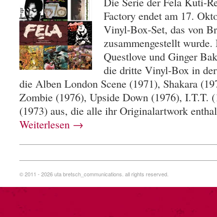
Die Serie der Fela Kuti-Re
Factory endet am 17. Okt
Vinyl-Box-Set, das von B
zusammengestellt wurde. 
Questlove und Ginger Bake
die dritte Vinyl-Box in de
die Alben London Scene (1971), Shakara (19
Zombie (1976), Upside Down (1976), I.T.T. (
(1973) aus, die alle ihr Originalartwork enth
Weiterlesen
→
© 2011 - 2026 uta bretsch_communications. all rights reserved.