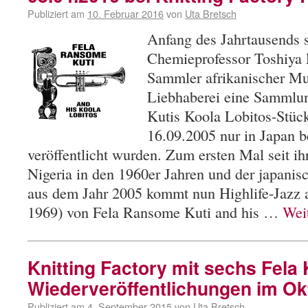
Publiziert am
10. Februar 2016
von
Uta Bretsch
Anfang des Jahrtausends s
Chemieprofessor Toshiya 
Sammler afrikanischer Mus
Liebhaberei eine Sammlu
Kutis Koola Lobitos-Stü
16.09.2005 nur in Japan b
veröffentlicht wurden. Zum ersten Mal seit ihr
Nigeria in den 1960er Jahren und der japani
aus dem Jahr 2005 kommt nun Highlife-Jazz 
1969) von Fela Ransome Kuti and his …
Wei
Knitting Factory mit sechs Fela K
Wiederveröffentlichungen im Ok
Publiziert am
4. September 2015
von
Uta Bretsch