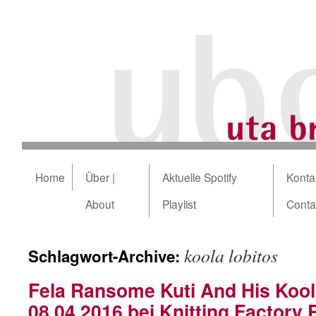
Home
Über |
Aktuelle Spotify
Kontak
About
Playlist
Conta
koola lobitos
Schlagwort-Archive:
Fela Ransome Kuti And His Kool
08.04.2016 bei Knitting Factory