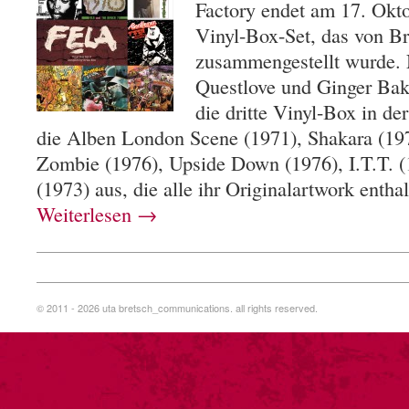
Factory endet am 17. Okt
Vinyl-Box-Set, das von B
zusammengestellt wurde. 
Questlove und Ginger Bake
die dritte Vinyl-Box in de
die Alben London Scene (1971), Shakara (19
Zombie (1976), Upside Down (1976), I.T.T. (
(1973) aus, die alle ihr Originalartwork enth
Weiterlesen
→
© 2011 - 2026 uta bretsch_communications. all rights reserved.