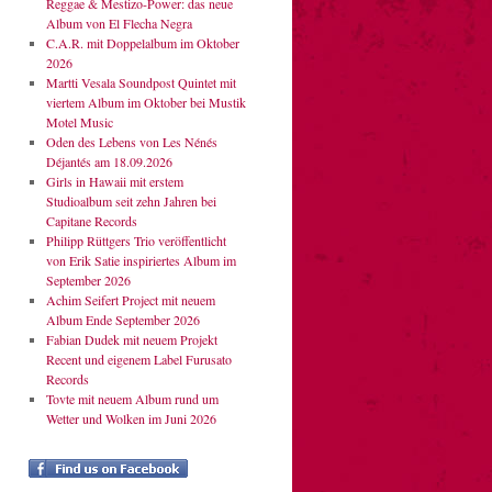
Reggae & Mestizo-Power: das neue
Album von El Flecha Negra
C.A.R. mit Doppelalbum im Oktober
2026
Martti Vesala Soundpost Quintet mit
viertem Album im Oktober bei Mustik
Motel Music
Oden des Lebens von Les Nénés
Déjantés am 18.09.2026
Girls in Hawaii mit erstem
Studioalbum seit zehn Jahren bei
Capitane Records
Philipp Rüttgers Trio veröffentlicht
von Erik Satie inspiriertes Album im
September 2026
Achim Seifert Project mit neuem
Album Ende September 2026
Fabian Dudek mit neuem Projekt
Recent und eigenem Label Furusato
Records
Tovte mit neuem Album rund um
Wetter und Wolken im Juni 2026