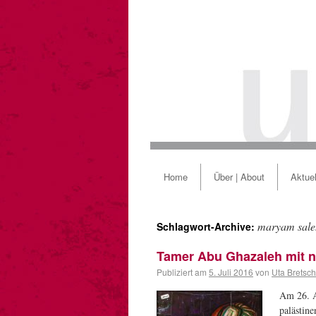
Home
Über | About
Aktuel
maryam sale
Schlagwort-Archive:
Tamer Abu Ghazaleh mit 
Publiziert am
5. Juli 2016
von
Uta Bretsch
Am 26. A
palästin