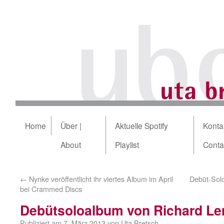
Home
Über |
Aktuelle Spotify
Kontak
About
Playlist
Conta
←
Nynke veröffentlicht ihr viertes Album im April
Debüt-Sol
bei Crammed Discs
Debütsoloalbum von Richard Le
Publiziert am
7. März 2013
von
Uta Bretsch