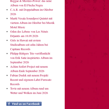
Reggae & Mestizo-Power: das neue
Album von El Flecha Negra
C.A.R. mit Doppelalbum im Oktober
2026
Martti Vesala Soundpost Quintet mit
viertem Album im Oktober bei Mustik
Motel Music
Oden des Lebens von Les Nénés
Déjantés am 18.09.2026
Girls in Hawaii mit erstem
Studioalbum seit zehn Jahren bei
Capitane Records
Philipp Rüttgers Trio veröffentlicht
von Erik Satie inspiriertes Album im
September 2026
Achim Seifert Project mit neuem
Album Ende September 2026
Fabian Dudek mit neuem Projekt
Recent und eigenem Label Furusato
Records
Tovte mit neuem Album rund um
Wetter und Wolken im Juni 2026