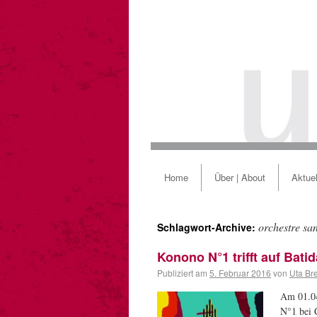
Home
Über | About
Aktuel
orchestre sa
Schlagwort-Archive:
Konono N°1 trifft auf Bat
Publiziert am
5. Februar 2016
von
Uta Br
Am 01.04
N°1 bei 