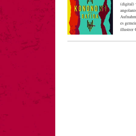
(digital)
angolani
Aufnahme
es gemei
illustre