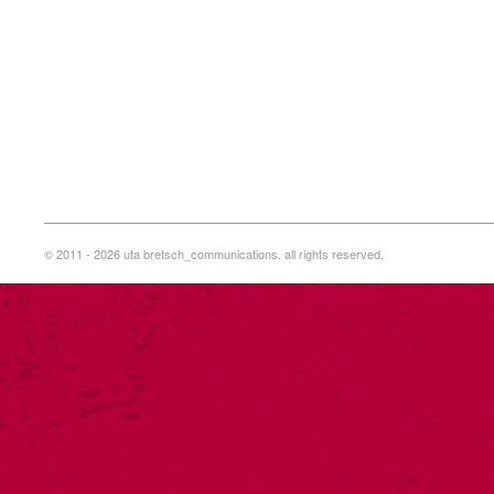
© 2011 - 2026 uta bretsch_communications. all rights reserved.