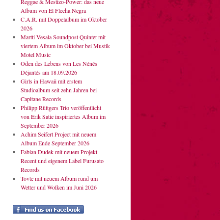
Reggae & Mestizo-Power: das neue
Album von El Flecha Negra
C.A.R. mit Doppelalbum im Oktober
2026
Martti Vesala Soundpost Quintet mit
viertem Album im Oktober bei Mustik
Motel Music
Oden des Lebens von Les Nénés
Déjantés am 18.09.2026
Girls in Hawaii mit erstem
Studioalbum seit zehn Jahren bei
Capitane Records
Philipp Rüttgers Trio veröffentlicht
von Erik Satie inspiriertes Album im
September 2026
Achim Seifert Project mit neuem
Album Ende September 2026
Fabian Dudek mit neuem Projekt
Recent und eigenem Label Furusato
Records
Tovte mit neuem Album rund um
Wetter und Wolken im Juni 2026