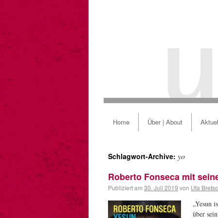
Home
Über | About
Aktuel
yo
Schlagwort-Archive:
Roberto Fonseca mit sei
Publiziert am
30. Juli 2019
von
Uta Brets
„Yesun i
über sei