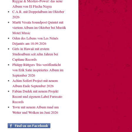
Reggae & Mestizo-Power: das neue
Album von El Flecha Negra
C.A.R. mit Doppelalbum im Oktober
2026
Martti Vesala Soundpost Quintet mit
viertem Album im Oktober bei Mustik
Motel Music
Oden des Lebens von Les Nénés
Déjantés am 18.09.2026
Girls in Hawaii mit erstem
Studioalbum seit zehn Jahren bei
Capitane Records
Philipp Rüttgers Trio veröffentlicht
von Erik Satie inspiriertes Album im
September 2026
Achim Seifert Project mit neuem
Album Ende September 2026
Fabian Dudek mit neuem Projekt
Recent und eigenem Label Furusato
Records
Tovte mit neuem Album rund um
Wetter und Wolken im Juni 2026