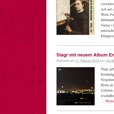
verschwi
sich auf
Work For
Jahrhund
Varèse (
untersch
Klangte
Slagr mit neuem Album End
Publiziert am
11. Februar 2015
von
Uta B
Slagr geb
beständi
Vergehen
Hytta an
Cellistin
erschaffe
…
Weite