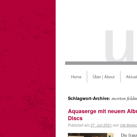
Home
Über | About
Aktuel
morton feld
Schlagwort-Archive:
Aquaserge mit neuem Alb
Discs
Publiziert am
27. Juli 2021
von
Uta Brets
Die fran