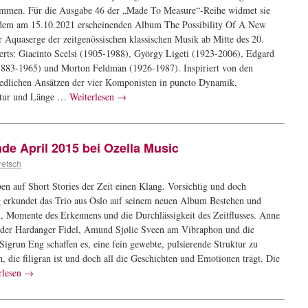
mmen. Für die Ausgabe 46 der „Made To Measure“-Reihe widmet sie
 dem am 15.10.2021 erscheinenden Album The Possibility Of A New
 Aquaserge der zeitgenössischen klassischen Musik ab Mitte des 20.
erts: Giacinto Scelsi (1905-1988), György Ligeti (1923-2006), Edgard
1883-1965) und Morton Feldman (1926-1987). Inspiriert von den
iedlichen Ansätzen der vier Komponisten in puncto Dynamik,
xtur und Länge …
Weiterlesen
→
e April 2015 bei Ozella Music
retsch
en auf Short Stories der Zeit einen Klang. Vorsichtig und doch
g erkundet das Trio aus Oslo auf seinem neuen Album Bestehen und
, Momente des Erkennens und die Durchlässigkeit des Zeitflusses. Anne
 der Hardanger Fidel, Amund Sjølie Sveen am Vibraphon und die
 Sigrun Eng schaffen es, eine fein gewebte, pulsierende Struktur zu
n, die filigran ist und doch all die Geschichten und Emotionen trägt. Die
rlesen
→