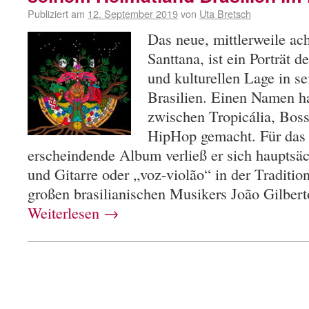
Publiziert am
12. September 2019
von
Uta Bretsch
Das neue, mittlerweile a
Santtana, ist ein Porträt d
und kulturellen Lage in 
Brasilien. Einen Namen ha
zwischen Tropicália, Boss
HipHop gemacht. Für das
erscheindende Album verließ er sich hauptsä
und Gitarre oder „voz-violão“ in der Traditio
großen brasilianischen Musikers João Gilber
Weiterlesen
→