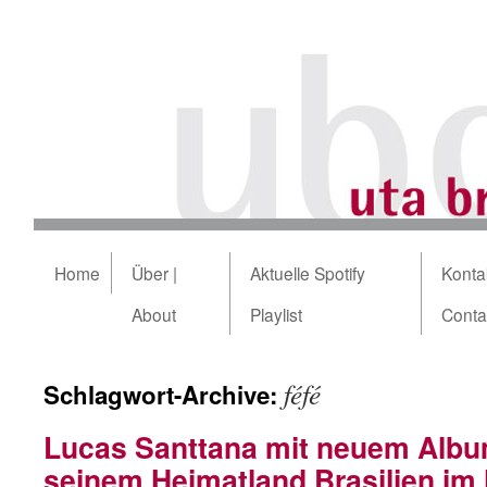
Home
Über |
Aktuelle Spotify
Kontak
About
Playlist
Conta
féfé
Schlagwort-Archive:
Lucas Santtana mit neuem Album
seinem Heimatland Brasilien i