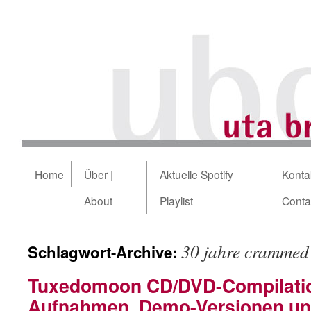
Home
Über |
Aktuelle Spotify
Kontak
About
Playlist
Conta
30 jahre crammed 
Schlagwort-Archive:
Tuxedomoon CD/DVD-Compilation
Aufnahmen, Demo-Versionen un