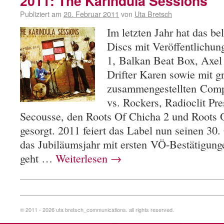
2011: The Karindula Sessions
Publiziert am
20. Februar 2011
von
Uta Bretsch
Im letzten Jahr hat das 
Discs mit Veröffentlichu
1, Balkan Beat Box, Axel
Drifter Karen sowie mit g
zusammengestellten Comp
vs. Rockers, Radioclit Pr
Secousse, den Roots Of Chicha 2 und Roots 
gesorgt. 2011 feiert das Label nun seinen 30.
das Jubiläumsjahr mit ersten VÖ-Bestätigun
geht …
Weiterlesen
→
© 2011 - 2026 uta bretsch_communications. all rights reserved.