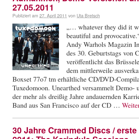
27.05.2011
Publiziert am
27. April 2011
von
Uta Bretsch
„… whatever they did it wa
beautiful and provocative.
Andy Warhols Magazin Int
des 30. Geburtstags von
veröffentlicht das Brüssel
dem mittlerweile ausverkau
Boxset 77o7 tm erhältliche CD/DVD-Compila
Tuxedomoon. Unearthed versammelt Demo- 
der mehr als dreißig Jahre andauernden Karrie
Band aus San Francisco auf der CD …
Weite
30 Jahre Crammed Discs / erste 