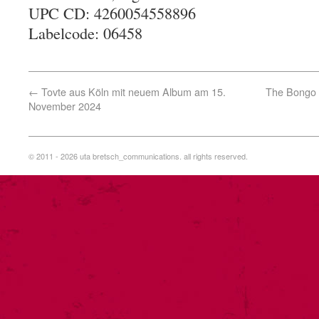
UPC CD: 4260054558896
Labelcode: 06458
←
Tovte aus Köln mit neuem Album am 15.
The Bongo 
November 2024
© 2011 - 2026 uta bretsch_communications. all rights reserved.