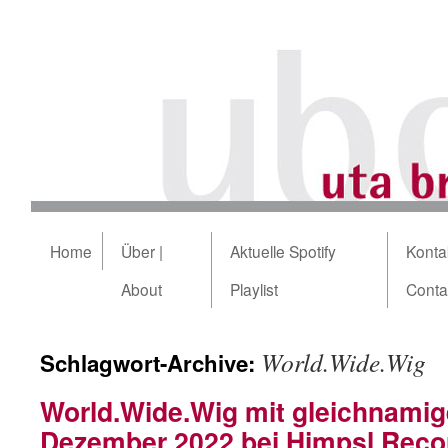
Home
Über |
Aktuelle Spotify
Kontak
About
Playlist
Conta
World.Wide.Wig
Schlagwort-Archive:
World.Wide.Wig mit gleichnami
Dezember 2022 bei Himpsl Reco