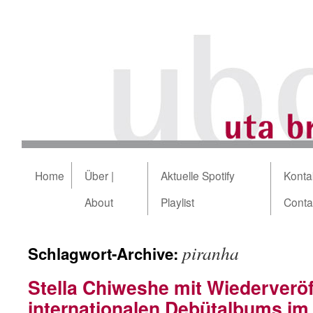
Home
Über |
Aktuelle Spotify
Kontak
About
Playlist
Conta
piranha
Schlagwort-Archive:
Stella Chiweshe mit Wiederveröf
internationalen Debütalbums im