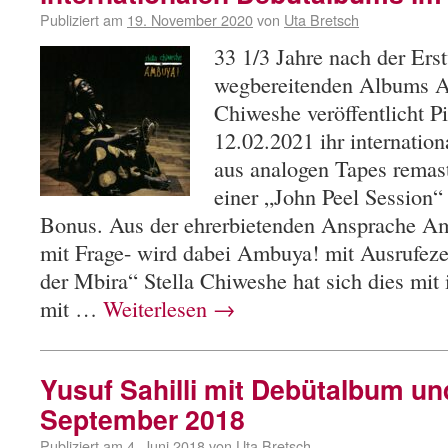
Publiziert am
19. November 2020
von
Uta Bretsch
33 1/3 Jahre nach der Erst
wegbereitenden Albums A
Chiweshe veröffentlicht 
12.02.2021 ihr internatio
aus analogen Tapes remast
einer „John Peel Session“
Bonus. Aus der ehrerbietenden Ansprache A
mit Frage- wird dabei Ambuya! mit Ausrufeze
der Mbira“ Stella Chiweshe hat sich dies mit 
mit …
Weiterlesen
→
Yusuf Sahilli mit Debütalbum u
September 2018
Publiziert am
4. Juni 2018
von
Uta Bretsch