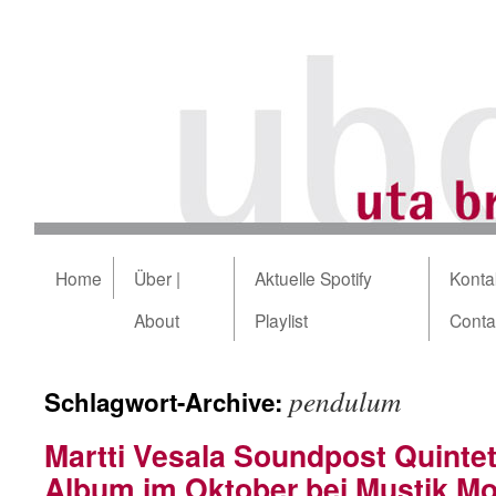
Home
Über |
Aktuelle Spotify
Kontak
About
Playlist
Conta
pendulum
Schlagwort-Archive:
Martti Vesala Soundpost Quintet
Album im Oktober bei Mustik Mo