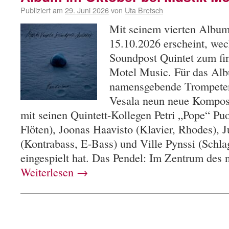
Publiziert am
29. Juni 2026
von
Uta Bretsch
Mit seinem vierten Albu
15.10.2026 erscheint, wec
Soundpost Quintet zum fi
Motel Music. Für das Alb
namensgebende Trompeter
Vesala neun neue Komposi
mit seinen Quintett-Kollegen Petri „Pope“ Puo
Flöten), Joonas Haavisto (Klavier, Rhodes), 
(Kontrabass, E-Bass) und Ville Pynssi (Schla
eingespielt hat. Das Pendel: Im Zentrum des
Weiterlesen
→