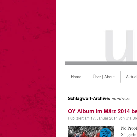
Home
Über | About
Aktuel
montreux
Schlagwort-Archive:
OY Album im März 2014 b
Publiziert am
17. Januar 2014
von
Uta Br
No Probl
Sängerin