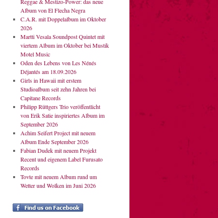
Reggae & Mestizo-Power: das neue
Album von El Flecha Negra
C.A.R. mit Doppelalbum im Oktober
2026
Martti Vesala Soundpost Quintet mit
viertem Album im Oktober bei Mustik
Motel Music
Oden des Lebens von Les Nénés
Déjantés am 18.09.2026
Girls in Hawaii mit erstem
Studioalbum seit zehn Jahren bei
Capitane Records
Philipp Rüttgers Trio veröffentlicht
von Erik Satie inspiriertes Album im
September 2026
Achim Seifert Project mit neuem
Album Ende September 2026
Fabian Dudek mit neuem Projekt
Recent und eigenem Label Furusato
Records
Tovte mit neuem Album rund um
Wetter und Wolken im Juni 2026