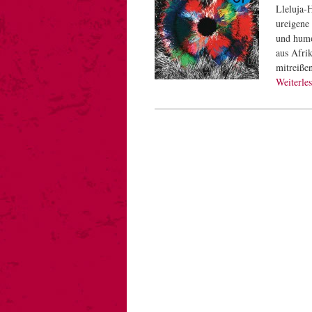
Lleluja-
ureigene
und humo
aus Afri
mitreiße
Weiterle