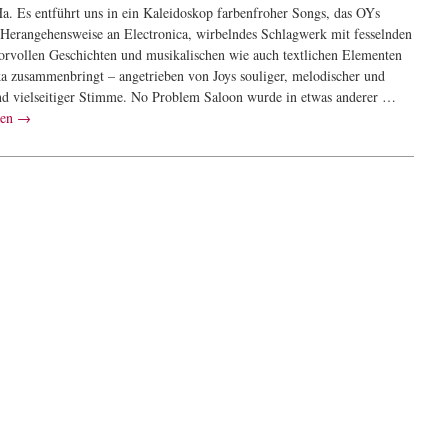
Ha. Es entführt uns in ein Kaleidoskop farbenfroher Songs, das OYs
 Herangehensweise an Electronica, wirbelndes Schlagwerk mit fesselnden
rvollen Geschichten und musikalischen wie auch textlichen Elementen
ka zusammenbringt – angetrieben von Joys souliger, melodischer und
nd vielseitiger Stimme. No Problem Saloon wurde in etwas anderer …
sen
→