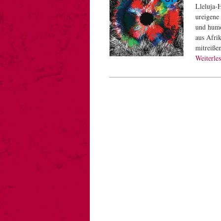
Lleluja-
ureigene
und humo
aus Afri
mitreiße
Weiterle