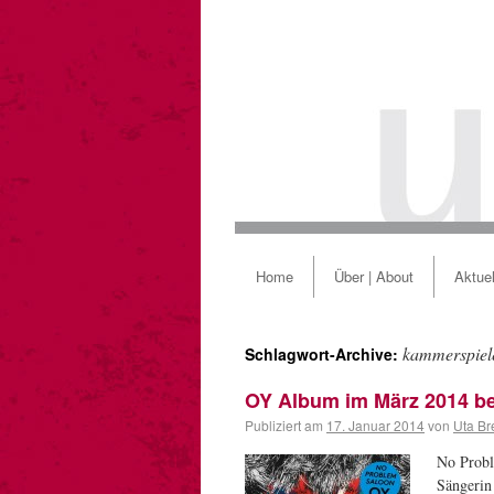
Home
Über | About
Aktuel
kammerspiel
Schlagwort-Archive:
OY Album im März 2014 b
Publiziert am
17. Januar 2014
von
Uta Br
No Probl
Sängerin