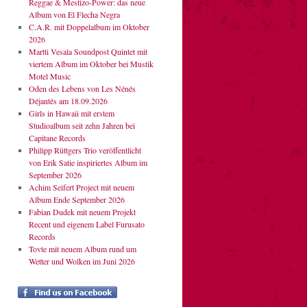
Reggae & Mestizo-Power: das neue
Album von El Flecha Negra
C.A.R. mit Doppelalbum im Oktober
2026
Martti Vesala Soundpost Quintet mit
viertem Album im Oktober bei Mustik
Motel Music
Oden des Lebens von Les Nénés
Déjantés am 18.09.2026
Girls in Hawaii mit erstem
Studioalbum seit zehn Jahren bei
Capitane Records
Philipp Rüttgers Trio veröffentlicht
von Erik Satie inspiriertes Album im
September 2026
Achim Seifert Project mit neuem
Album Ende September 2026
Fabian Dudek mit neuem Projekt
Recent und eigenem Label Furusato
Records
Tovte mit neuem Album rund um
Wetter und Wolken im Juni 2026