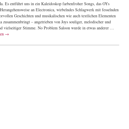
Ha. Es entführt uns in ein Kaleidoskop farbenfroher Songs, das OYs
 Herangehensweise an Electronica, wirbelndes Schlagwerk mit fesselnden
rvollen Geschichten und musikalischen wie auch textlichen Elementen
ka zusammenbringt – angetrieben von Joys souliger, melodischer und
nd vielseitiger Stimme. No Problem Saloon wurde in etwas anderer …
sen
→