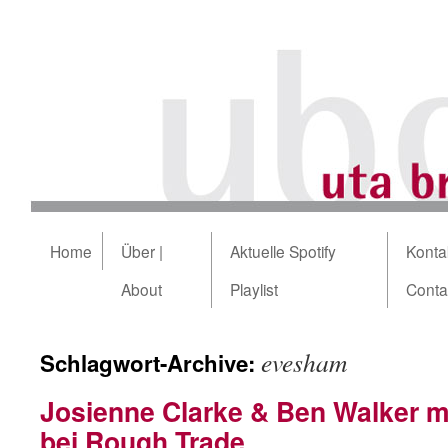
Home
Über |
Aktuelle Spotify
Kontak
About
Playlist
Conta
evesham
Schlagwort-Archive:
Josienne Clarke & Ben Walker 
bei Rough Trade