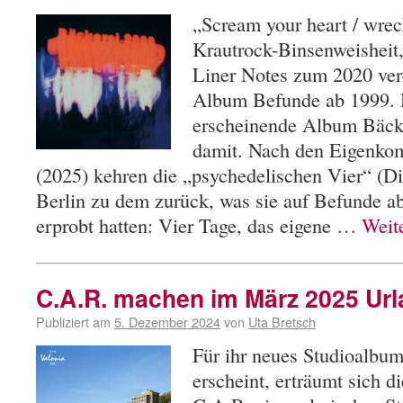
„Scream your heart / wrec
Krautrock-Binsenweisheit, 
Liner Notes zum 2020 verö
Album Befunde ab 1999. 
erscheinende Album Bäcke
damit. Nach den Eigenkom
(2025) kehren die „psychedelischen Vier“ (Di
Berlin zu dem zurück, was sie auf Befunde a
erprobt hatten: Vier Tage, das eigene …
Weit
C.A.R. machen im März 2025 Urla
Publiziert am
5. Dezember 2024
von
Uta Bretsch
Für ihr neues Studioalbu
erscheint, erträumt sich d