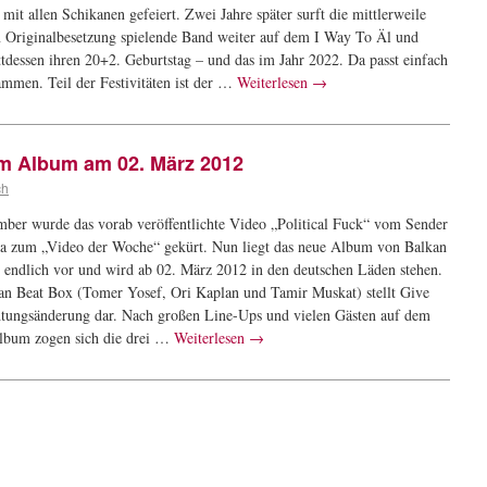
mit allen Schikanen gefeiert. Zwei Jahre später surft die mittlerweile
n Originalbesetzung spielende Band weiter auf dem I Way To Äl und
attdessen ihren 20+2. Geburtstag – und das im Jahr 2022. Da passt einfach
ammen. Teil der Festivitäten ist der …
Weiterlesen
→
m Album am 02. März 2012
ch
ber wurde das vorab veröffentlichte Video „Political Fuck“ vom Sender
ra zum „Video der Woche“ gekürt. Nun liegt das neue Album von Balkan
 endlich vor und wird ab 02. März 2012 in den deutschen Läden stehen.
an Beat Box (Tomer Yosef, Ori Kaplan und Tamir Muskat) stellt Give
htungsänderung dar. Nach großen Line-Ups und vielen Gästen auf dem
Album zogen sich die drei …
Weiterlesen
→