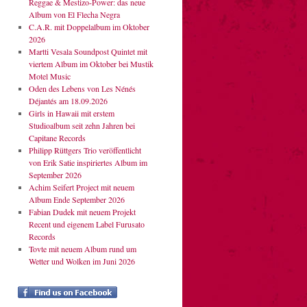
Reggae & Mestizo-Power: das neue
Album von El Flecha Negra
C.A.R. mit Doppelalbum im Oktober
2026
Martti Vesala Soundpost Quintet mit
viertem Album im Oktober bei Mustik
Motel Music
Oden des Lebens von Les Nénés
Déjantés am 18.09.2026
Girls in Hawaii mit erstem
Studioalbum seit zehn Jahren bei
Capitane Records
Philipp Rüttgers Trio veröffentlicht
von Erik Satie inspiriertes Album im
September 2026
Achim Seifert Project mit neuem
Album Ende September 2026
Fabian Dudek mit neuem Projekt
Recent und eigenem Label Furusato
Records
Tovte mit neuem Album rund um
Wetter und Wolken im Juni 2026