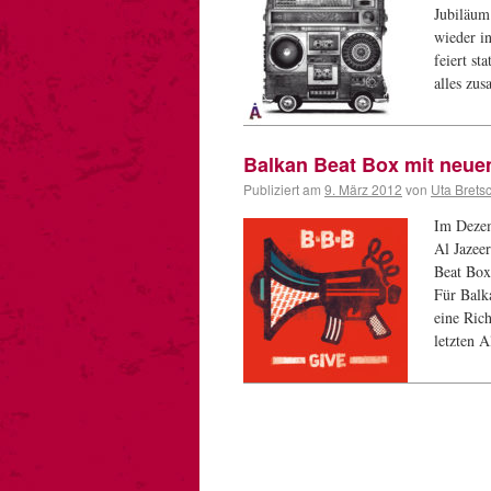
Jubiläum 
wieder i
feiert st
alles zus
Balkan Beat Box mit neue
Publiziert am
9. März 2012
von
Uta Brets
Im Dezem
Al Jazee
Beat Box
Für Balk
eine Ric
letzten 