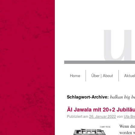
Home
Über | About
Aktuel
balkan big b
Schlagwort-Archive:
Äl Jawala mit 20+2 Jubil
Publiziert am
26. Januar 2022
von
Uta Br
Wenn die
worden w