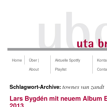
Home
Über |
Aktuelle Spotify
Kontak
About
Playlist
Conta
townes van zandt
Schlagwort-Archive:
Lars Bygdén mit neuem Album 
2013