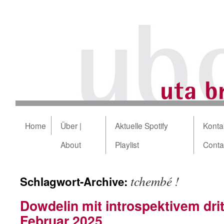
Home
Über |
Aktuelle Spotify
Kontak
About
Playlist
Conta
tchembé !
Schlagwort-Archive:
Dowdelin mit introspektivem dri
Februar 2025