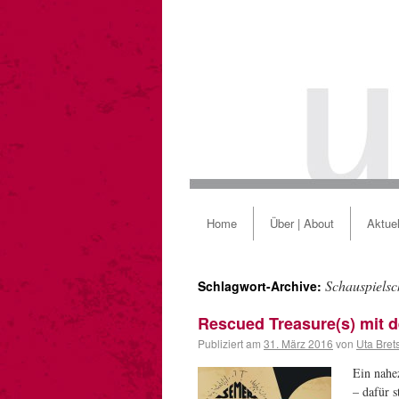
Home
Über | About
Aktuel
Schauspielsc
Schlagwort-Archive:
Rescued Treasure(s) mit 
Publiziert am
31. März 2016
von
Uta Bret
Ein nahe
– dafür 