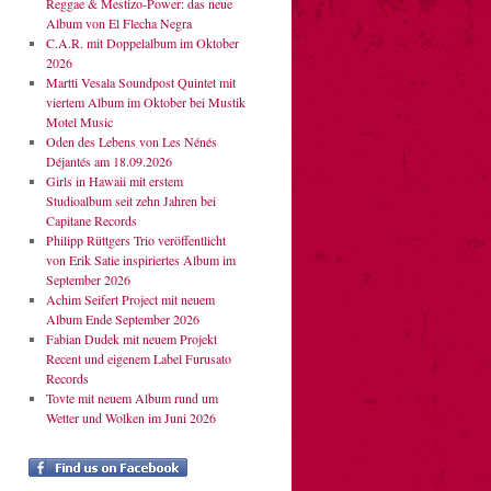
Reggae & Mestizo-Power: das neue
Album von El Flecha Negra
C.A.R. mit Doppelalbum im Oktober
2026
Martti Vesala Soundpost Quintet mit
viertem Album im Oktober bei Mustik
Motel Music
Oden des Lebens von Les Nénés
Déjantés am 18.09.2026
Girls in Hawaii mit erstem
Studioalbum seit zehn Jahren bei
Capitane Records
Philipp Rüttgers Trio veröffentlicht
von Erik Satie inspiriertes Album im
September 2026
Achim Seifert Project mit neuem
Album Ende September 2026
Fabian Dudek mit neuem Projekt
Recent und eigenem Label Furusato
Records
Tovte mit neuem Album rund um
Wetter und Wolken im Juni 2026