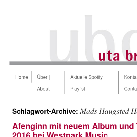
Home
Über |
Aktuelle Spotify
Kontak
About
Playlist
Conta
Mads Haugsted H
Schlagwort-Archive:
Afenginn mit neuem Album und T
2016 bei Westpark Music