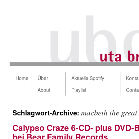
Home
Über |
Aktuelle Spotify
Kontak
About
Playlist
Conta
macbeth the great
Schlagwort-Archive:
Calypso Craze 6-CD- plus DVD-
bei Bear Family Records