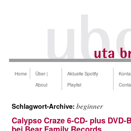
Home
Über |
Aktuelle Spotify
Kontak
About
Playlist
Conta
beginner
Schlagwort-Archive:
Calypso Craze 6-CD- plus DVD-
bei Bear Family Records