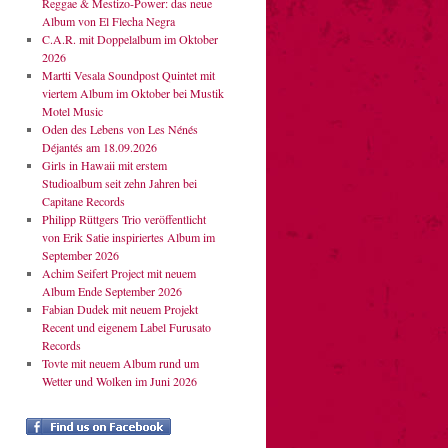
Reggae & Mestizo-Power: das neue
Album von El Flecha Negra
C.A.R. mit Doppelalbum im Oktober
2026
Martti Vesala Soundpost Quintet mit
viertem Album im Oktober bei Mustik
Motel Music
Oden des Lebens von Les Nénés
Déjantés am 18.09.2026
Girls in Hawaii mit erstem
Studioalbum seit zehn Jahren bei
Capitane Records
Philipp Rüttgers Trio veröffentlicht
von Erik Satie inspiriertes Album im
September 2026
Achim Seifert Project mit neuem
Album Ende September 2026
Fabian Dudek mit neuem Projekt
Recent und eigenem Label Furusato
Records
Tovte mit neuem Album rund um
Wetter und Wolken im Juni 2026