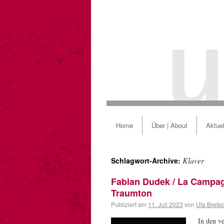
Home
Über | About
Aktuel
Klaver
Schlagwort-Archive:
Fabian Dudek / La Campa
Traumton
Publiziert am
11. Juli 2023
von
Uta Brets
In den v