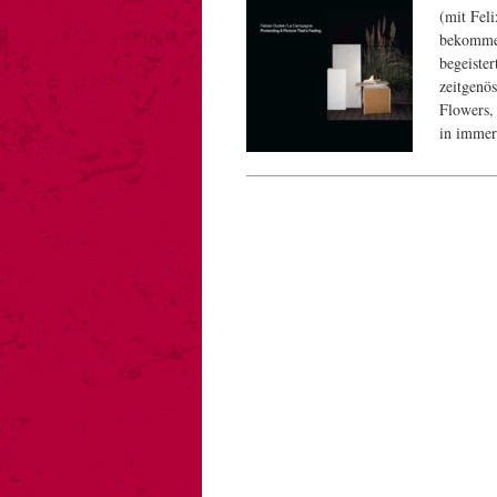
(mit Fel
bekommen
begeiste
zeitgenös
Flowers,
in imme