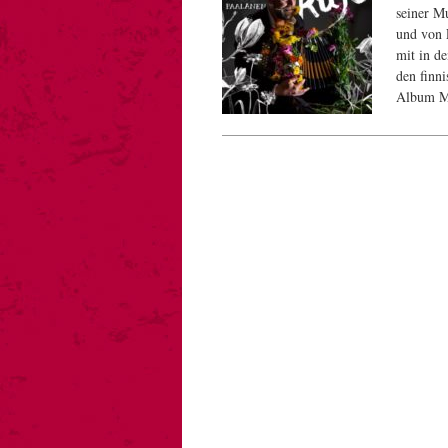
seiner M
und von 
mit in d
den finn
Album Me