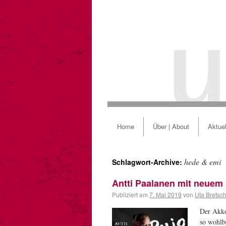
Home
Über | About
Aktuel
hede & emi
Schlagwort-Archive:
Antti Paalanen mit neuem
Publiziert am
7. Mai 2019
von
Uta Bretsc
Der Akkor
so wohlb