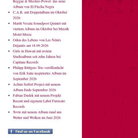
Reggae & Mestizo-Power: das neue
Album von El Flecha Negra
C.A.R. mit Doppelalbum im Oktober
2026
Martti Vesala Soundpost Quintet mit
viertem Album im Oktober bei Mustik
Motel Music
Oden des Lebens von Les Nénés
Déjantés am 18.09.2026
Girls in Hawaii mit erstem
Studioalbum seit zehn Jahren bei
Capitane Records
Philipp Rüttgers Trio veröffentlicht
von Erik Satie inspiriertes Album im
September 2026
Achim Seifert Project mit neuem
Album Ende September 2026
Fabian Dudek mit neuem Projekt
Recent und eigenem Label Furusato
Records
Tovte mit neuem Album rund um
Wetter und Wolken im Juni 2026