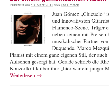
Publiziert am
13. März 2017
von
Uta Bretsch
Juan Gómez „Chicuelo“ is
und innovativsten Gitarris
Flamenco-Szene, Träger e
neben seinen mit Preisen 
musikalischer Partner vo
Duquende. Marco Mezquida
Pianist mit einem ganz eigenen Stil, der auch
Aufsehen gesorgt hat. Gerade schrieb die Rhei
Konzertkritik über ihn: „hier war ein junger
Weiterlesen
→