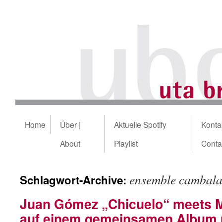
Home
Über |
Aktuelle Spotify
Kontak
About
Playlist
Conta
ensemble cambala
Schlagwort-Archive:
Juan Gómez „Chicuelo“ meets 
auf einem gemeinsamen Album 