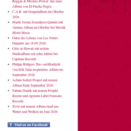
Reggae & Mestizo-Power: das neue
Album von El Flecha Negra
C.A.R. mit Doppelalbum im Oktober
2026
Martti Vesala Soundpost Quintet mit
viertem Album im Oktober bei Mustik
Motel Music
Oden des Lebens von Les Nénés
Déjantés am 18.09.2026
Girls in Hawaii mit erstem
Studioalbum seit zehn Jahren bei
Capitane Records
Philipp Rüttgers Trio veröffentlicht
von Erik Satie inspiriertes Album im
September 2026
Achim Seifert Project mit neuem
Album Ende September 2026
Fabian Dudek mit neuem Projekt
Recent und eigenem Label Furusato
Records
Tovte mit neuem Album rund um
Wetter und Wolken im Juni 2026