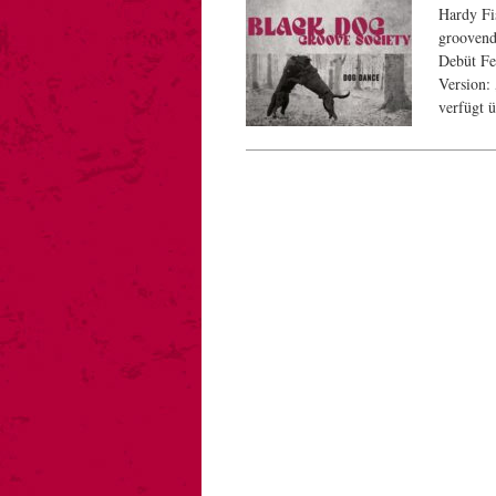
Hardy Fi
groovend
Debüt Fe
Version:
verfügt 