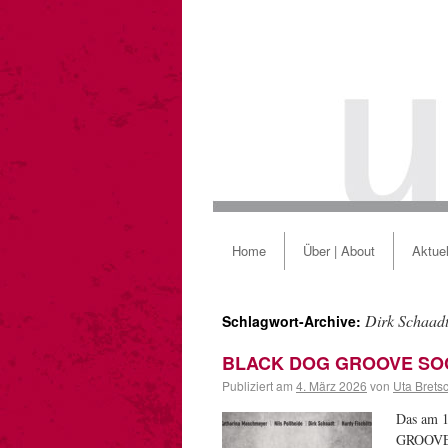
Home
Über | About
Aktuel
Dirk Schaad
Schlagwort-Archive:
BLACK DOG GROOVE SOCIE
Publiziert am
4. März 2026
von
Uta Brets
Das am 
GROOVE 