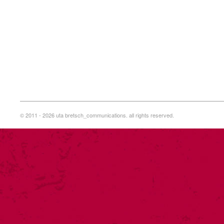
© 2011 - 2026 uta bretsch_communications. all rights reserved.