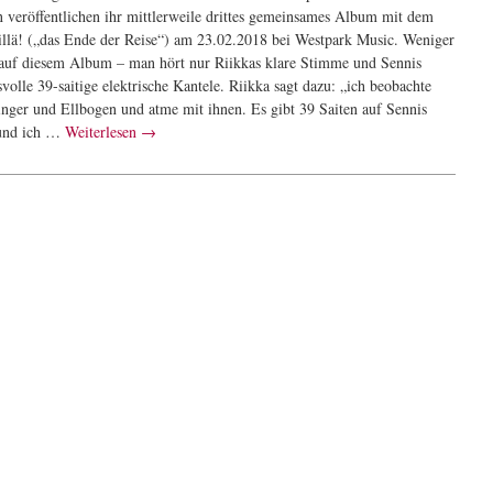
n veröffentlichen ihr mittlerweile drittes gemeinsames Album mit dem
rillä! („das Ende der Reise“) am 23.02.2018 bei Westpark Music. Weniger
 auf diesem Album – man hört nur Riikkas klare Stimme und Sennis
volle 39-saitige elektrische Kantele. Riikka sagt dazu: „ich beobachte
inger und Ellbogen und atme mit ihnen. Es gibt 39 Saiten auf Sennis
 und ich …
Weiterlesen
→