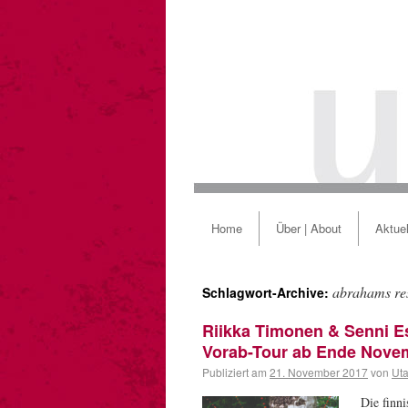
Home
Über | About
Aktuel
abrahams re
Schlagwort-Archive:
Riikka Timonen & Senni E
Vorab-Tour ab Ende Nove
Publiziert am
21. November 2017
von
Uta
Die finn