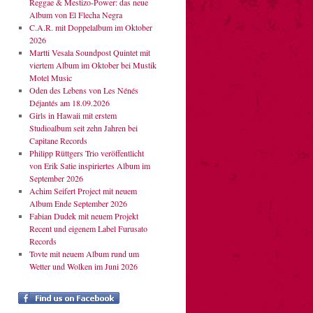
Reggae & Mestizo-Power: das neue
Album von El Flecha Negra
C.A.R. mit Doppelalbum im Oktober
2026
Martti Vesala Soundpost Quintet mit
viertem Album im Oktober bei Mustik
Motel Music
Oden des Lebens von Les Nénés
Déjantés am 18.09.2026
Girls in Hawaii mit erstem
Studioalbum seit zehn Jahren bei
Capitane Records
Philipp Rüttgers Trio veröffentlicht
von Erik Satie inspiriertes Album im
September 2026
Achim Seifert Project mit neuem
Album Ende September 2026
Fabian Dudek mit neuem Projekt
Recent und eigenem Label Furusato
Records
Tovte mit neuem Album rund um
Wetter und Wolken im Juni 2026