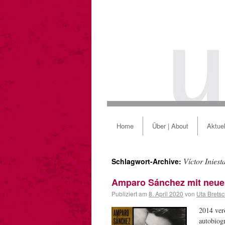
Home
Über | About
Aktuel
Víctor Iniesta
Schlagwort-Archive:
Amparo Sánchez mit neue
Publiziert am
8. April 2020
von
Uta Brets
2014 ver
autobiog