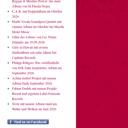
Reggae & Mestizo-Power: das neue
Album von El Flecha Negra
C.A.R. mit Doppelalbum im Oktober
2026
Martti Vesala Soundpost Quintet mit
viertem Album im Oktober bei Mustik
Motel Music
Oden des Lebens von Les Nénés
Déjantés am 18.09.2026
Girls in Hawaii mit erstem
Studioalbum seit zehn Jahren bei
Capitane Records
Philipp Rüttgers Trio veröffentlicht
von Erik Satie inspiriertes Album im
September 2026
Achim Seifert Project mit neuem
Album Ende September 2026
Fabian Dudek mit neuem Projekt
Recent und eigenem Label Furusato
Records
Tovte mit neuem Album rund um
Wetter und Wolken im Juni 2026