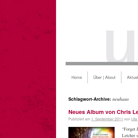
Home
Über | About
Aktuel
neuhaus
Schlagwort-Archive:
Neues Album von Chris Le
Publiziert am
1. September 2011
von
Uta
“Forget J
Letcher s