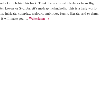
and a knife behind his back. Think the nocturnal interludes from Big
ster Lovers or Syd Barrett’s madcap melancholia. This is a truly world-
um: intricate, complex, melodic, ambitious, funny, literate, and so damn
le it will make you …
Weiterlesen
→