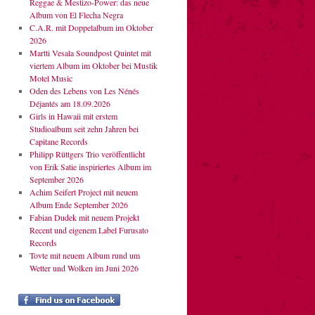
Reggae & Mestizo-Power: das neue
Album von El Flecha Negra
C.A.R. mit Doppelalbum im Oktober
2026
Martti Vesala Soundpost Quintet mit
viertem Album im Oktober bei Mustik
Motel Music
Oden des Lebens von Les Nénés
Déjantés am 18.09.2026
Girls in Hawaii mit erstem
Studioalbum seit zehn Jahren bei
Capitane Records
Philipp Rüttgers Trio veröffentlicht
von Erik Satie inspiriertes Album im
September 2026
Achim Seifert Project mit neuem
Album Ende September 2026
Fabian Dudek mit neuem Projekt
Recent und eigenem Label Furusato
Records
Tovte mit neuem Album rund um
Wetter und Wolken im Juni 2026