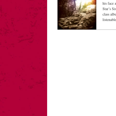
his face 
Star’s Si
class alb
listenab